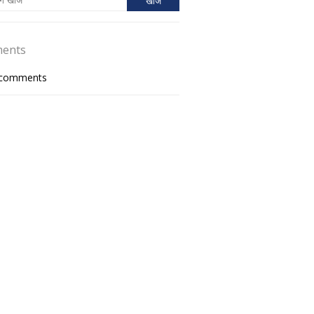
ents
tcomments