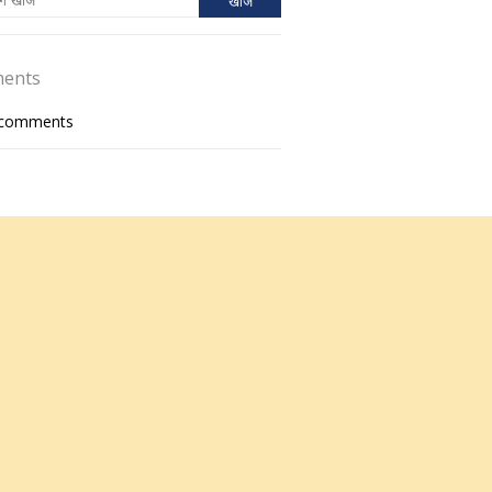
ents
tcomments