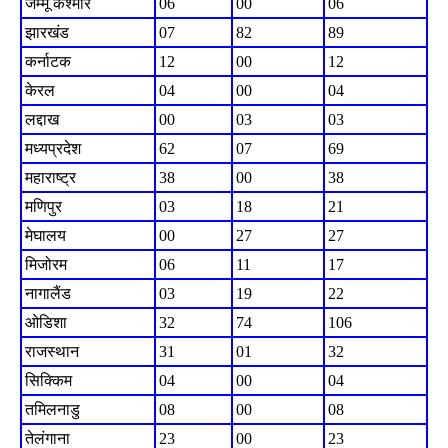
जम्मू कश्मीर
06
00
06
झारखंड
07
82
89
कर्नाटक
12
00
12
केरल
04
00
04
लद्दाख
00
03
03
मध्यप्रदेश
62
07
69
महाराष्ट्र
38
00
38
मणिपुर
03
18
21
मेघालय
00
27
27
मिजोरम
06
11
17
नागालैंड
03
19
22
ओडिशा
32
74
106
राजस्थान
31
01
32
सिक्किम
04
00
04
तमिलनाडु
08
00
08
तेलंगाना
23
00
23